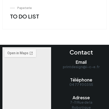
Papeterie
TO DO LIST
Contact
Email
printdesign@i-c-e.fr
Téléphone
04 77 93 03 55
Adresse
7-11 Rue de la
Robotique