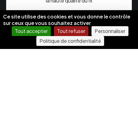
la haute qualité du fil
Ce site utilise des cookies et vous donne le contrôle
sur ceux que vous souhaitez activer
Tout accepter
Tout refuser
Personnaliser
Politique de confidentialité
Choix de couleur exceptionnel
Faisabilité sur une très large variété de textile
Flocage
Le flocage est une méthode de marquage sur textile très