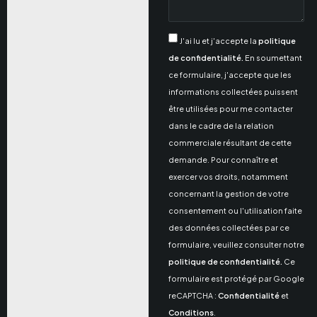
J'ai lu et j'accepte la
politique
de confidentialité.
En soumettant
ce formulaire, j'accepte que les
informations collectées puissent
être utilisées pour me contacter
dans le cadre de la relation
commerciale résultant de cette
demande. Pour connaître et
exercer vos droits, notamment
concernant la gestion de votre
consentement ou l'utilisation faite
des données collectées par ce
formulaire, veuillez consulter notre
politique de confidentialité.
Ce
formulaire est protégé par Google
reCAPTCHA :
Confidentialité
et
Conditions
.