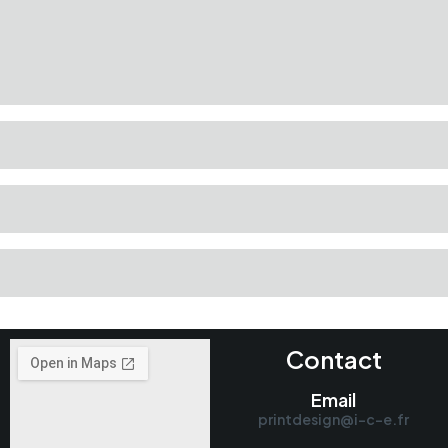
Contact
Email
printdesign@i-c-e.fr